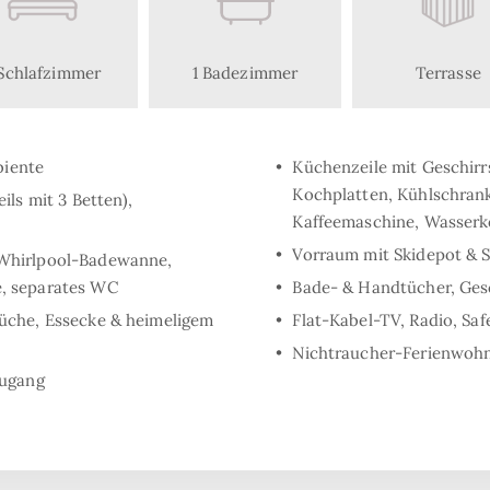
Schlafzimmer
1 Badezimmer
Terrasse
biente
Küchenzeile mit Geschirr
Kochplatten, Kühlschrank
ils mit 3 Betten),
Kaffeemaschine, Wasserko
Vorraum mit Skidepot & 
Whirlpool-Badewanne,
, separates WC
Bade- & Handtücher, Gesc
üche, Essecke & heimeligem
Flat-Kabel-TV, Radio, Sa
Nichtraucher-Ferienwoh
zugang