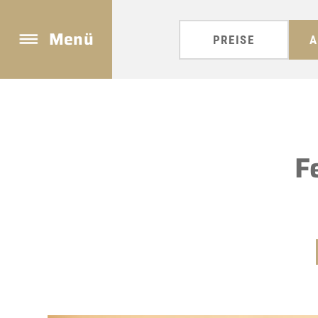
Menü
PREISE
A
F